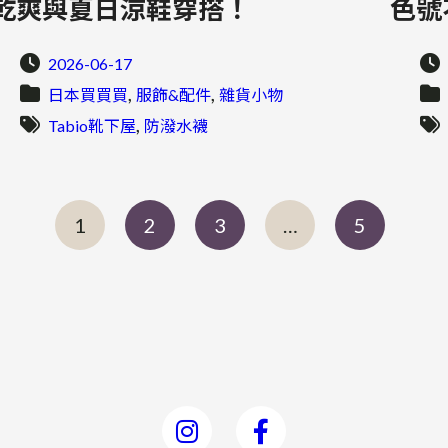
乾爽與夏日涼鞋穿搭！
色號
2026-06-17
, 
, 
日本買買買
服飾&配件
雜貨小物
, 
Tabio靴下屋
防潑水襪
1
2
3
…
5