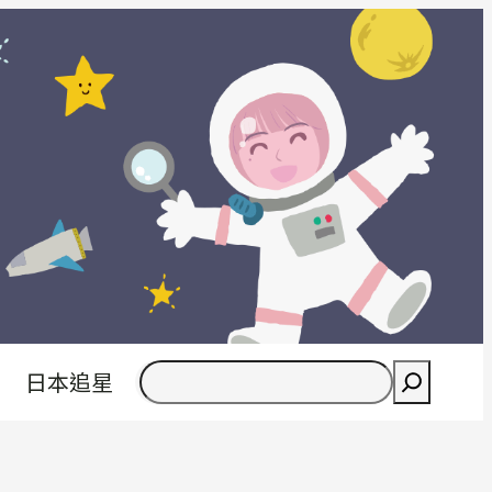
搜
日本追星
尋