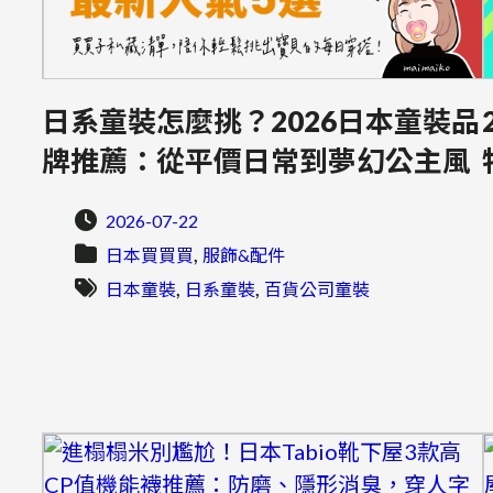
日系童裝怎麼挑？2026日本童裝品
牌推薦：從平價日常到夢幻公主風
2026-07-22
, 
日本買買買
服飾&配件
, 
, 
日本童裝
日系童裝
百貨公司童裝