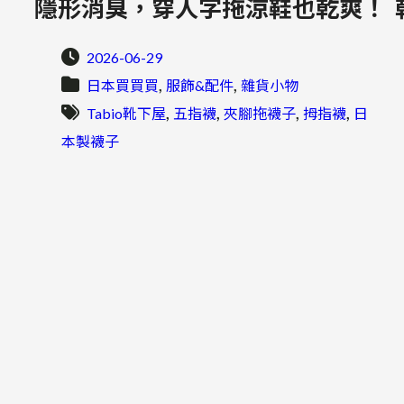
隱形消臭，穿人字拖涼鞋也乾爽！
2026-06-29
, 
, 
日本買買買
服飾&配件
雜貨小物
, 
, 
, 
, 
Tabio靴下屋
五指襪
夾腳拖襪子
拇指襪
日
本製襪子