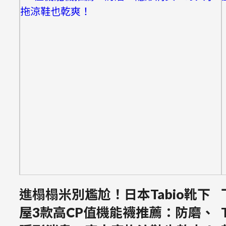
進榻榻米別尷尬！日本Tabio靴下
屋3款高CP值機能襪推薦：防磨、