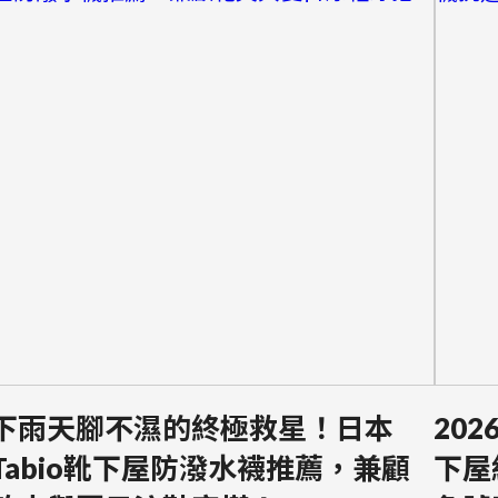
下雨天腳不濕的終極救星！日本
202
Tabio靴下屋防潑水襪推薦，兼顧
下屋