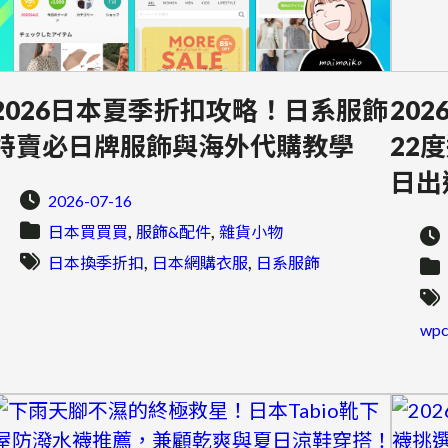
2026日本夏季折扣攻略！日系服飾
20
特賣必日牌服飾與海外代購教學
22
日出
2026-07-16
, 
, 
日本買買買
服飾&配件
雜貨小物
, 
, 
日本換季折扣
日本網購衣服
日系服飾
wp