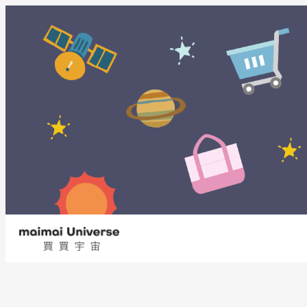
内
容
を
ス
キ
ッ
プ