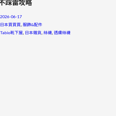
不踩雷攻略
2026-06-17
, 
日本買買買
服飾&配件
, 
, 
, 
Tabio靴下屋
日本雜貨
絲襪
透膚絲襪