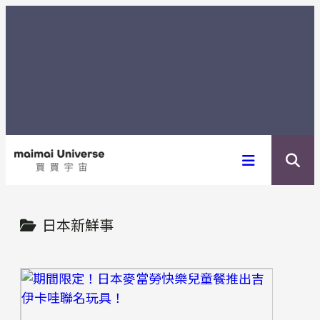
内
容
を
ス
キ
ッ
プ
日本新鮮事