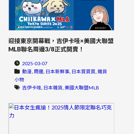
迎接東京開幕戰，吉伊卡哇×美國大聯盟
MLB聯名周邊3/8正式開賣！
2025-03-07
, 
, 
, 
, 
動漫
周邊
日本新鮮事
日本買買買
雜貨
小物
, 
, 
吉伊卡哇
日本雜貨
美國大聯盟MLB