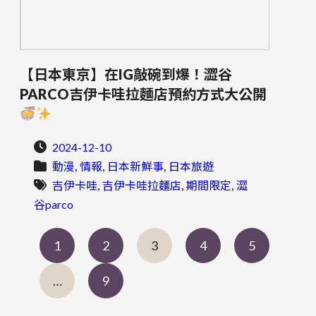
【日本東京】在IG敲碗到爆！澀谷
PARCO吉伊卡哇拉麵店預約方式大公開
2024-12-10
, 
, 
, 
動漫
情報
日本新鮮事
日本旅遊
, 
, 
, 
吉伊卡哇
吉伊卡哇拉麵店
期間限定
澀
谷parco
1
2
3
4
5
…
9