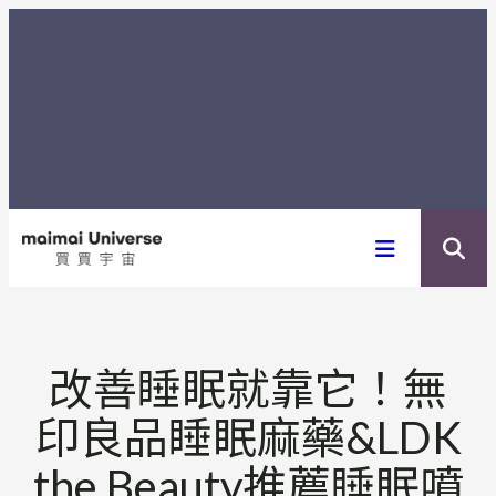
内
容
を
ス
キ
ッ
プ
改善睡眠就靠它！無
印良品睡眠麻藥&LDK
the Beauty推薦睡眠噴