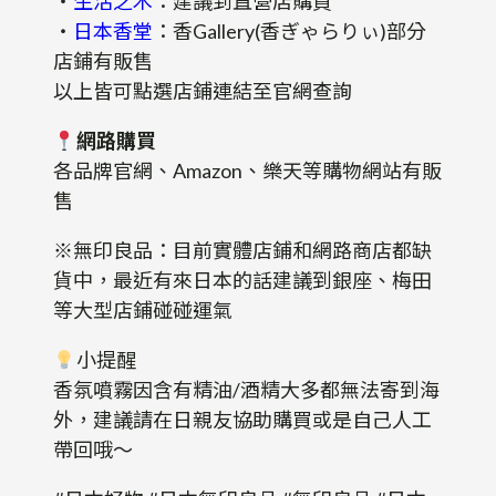
・
生活之木
：建議到直營店購買
・
日本香堂
：香Gallery(香ぎゃらりぃ)部分
店鋪有販售
以上皆可點選店鋪連結至官網查詢
網路購買
各品牌官網、Amazon、樂天等購物網站有販
售
※無印良品：目前實體店鋪和網路商店都缺
貨中，最近有來日本的話建議到銀座、梅田
等大型店鋪碰碰運氣
小提醒
香氛噴霧因含有精油/酒精大多都無法寄到海
外，建議請在日親友協助購買或是自己人工
帶回哦～