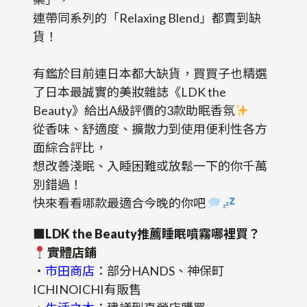
連帶同系列的「Relaxing Blend」都賣到缺
貨！
有鑑於目前連日本都大缺貨，買買子也精選
了日本最誠實的美妝雜誌《LDK the
Beauty》給出A級評價的3款助眠香氛
從香味、舒適度、擴散力到使用便利性各方
面綜合評比，
想改善淺眠、入睡困難或放鬆一下的你千萬
別錯過！
快來看看哪款最適合今晚的你吧
■
LDK the Beauty推薦睡眠噴霧哪裡買？
實體店鋪
・
市田商店
：部分HANDS、神保町
ICHINOICHI有販售