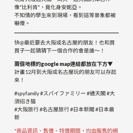
像”比利肯”，竟化身安妮亞。
不知情的學生來到現場，看到這等景象都被
嚇傻。
快@最近要去大阪或名古屋的朋友！也和買
買子一起猜猜下一個合作的會是誰～！
兩個地標的google map連結都放在下方▼
計畫12月到大阪或名古屋玩的朋友可以存起
來！
#spyfamily #スパイファミリー #通天閣 #大
須招き猫
#大阪旅行 #名古屋旅行 #日本新聞 #日本最
新
*商品資訊、售價、特價期間，均由販售的網