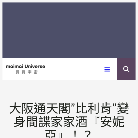
内
容
を
ス
キ
ッ
プ
大阪通天閣”比利肯”變
身間諜家家酒『安妮
亞』！？