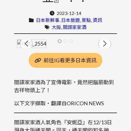
2023-12-14
日本新鮮事
, 
日本旅遊
, 
景點
, 
資訊
大阪
, 
間諜家家酒
前往IG看更多日本資訊
間諜家家酒為了宣傳電影，竟然把腦筋動到
吉祥物頭上了！
以下文字擷取・翻譯自ORICON NEWS
間諜家家酒人氣角色『安妮亞』在12/13日
現身大阪通天閣。同天，通天閣的知名神