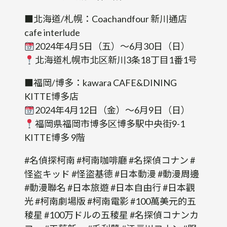
■北海道/札幌：Coachandfour 新川通店
cafe interlude
2024年4月5日（五）～6月30日（日）
北海道札幌市北区新川3条18丁目1番1号
■福岡/博多：kawara CAFE&DINING
KITTE博多店
2024年4月12日（金）～6月9日（日）
福岡県福岡市博多区博多駅中央街9-1
KITTE博多 9階
#名偵探柯南 #柯南咖啡廳 #名探偵コナン #
怪盗キッド #怪盜基德 #日本動漫 #動漫周邊
#動漫聯名 #日本旅遊 #日本自由行 #日本觀
光 #柯南劇場版 #柯南電影 #100萬美元的五
稜星 #100万ドルの五稜星 #名探偵コナンカ