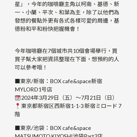
星」，今年的咖啡廳主角以柯南、基德、新
一、小蘭、平次、和葉為主，除了以他們為
發想的餐點外更有各式各樣可愛的周邊，基
德粉和平和粉快把握機會！
今年咖啡廳在7個城市共10個會場舉行，買
買子幫大家把資訊整理在下面，想預約的人
可以參考哦！
■東京/新宿：BOX cafe&space新宿
MYLORD1号店
2024年3月29日（五）～7月21日（日）
東京都新宿区西新宿1-1-3 新宿ミロード 7
階
■東京/池袋：BOX cafe&space
MATSUMOTO KIYOSHI池袋Part2店