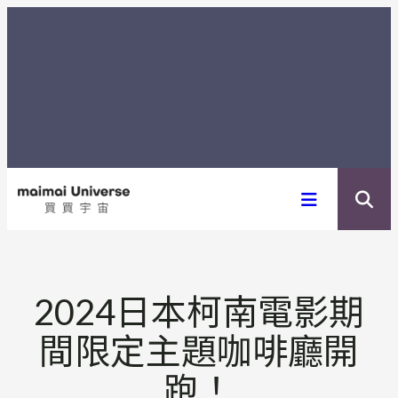
内
容
を
ス
キ
ッ
プ
2024日本柯南電影期
間限定主題咖啡廳開
跑！