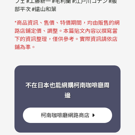
フェ #工藤新一 #毛利蘭 #江戸川コナン #服
部平次 #遠山和葉
*商品資訊、售價、特價期間，均由販售的網
路店鋪定價、調整。本篇貼文內容以撰寫當
下的資訊整理，僅供參考。實際資訊請依店
鋪為準。
不在日本也能網購柯南咖啡廳周
邊
柯南咖啡廳網路商店