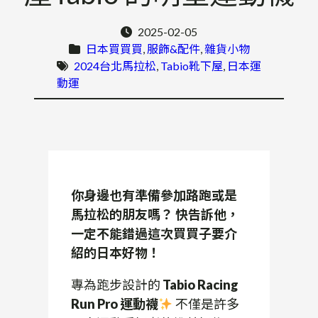
2025-02-05
日本買買買
, 
服飾&配件
, 
雜貨小物
2024台北馬拉松
, 
Tabio靴下屋
, 
日本運
動運
你身邊也有準備參加路跑或是
馬拉松的朋友嗎？ 快告訴他，
一定不能錯過這次買買子要介
紹的日本好物！
專為跑步設計的
Tabio Racing
Run Pro 運動襪
不僅是許多