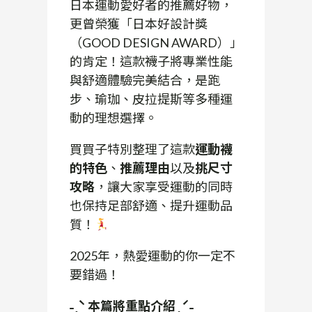
日本運動愛好者的推薦好物，
更曾榮獲「日本好設計獎
（GOOD DESIGN AWARD）」
的肯定！這款襪子將專業性能
與舒適體驗完美結合，是跑
步、瑜珈、皮拉提斯等多種運
動的理想選擇。
買買子特別整理了這款
運動襪
的特色
、
推薦理由
以及
挑尺寸
攻略
，讓大家享受運動的同時
也保持足部舒適、提升運動品
質！
2025年，熱愛運動的你一定不
要錯過！
˗ˏˋ 本篇將重點介紹 ˎˊ˗