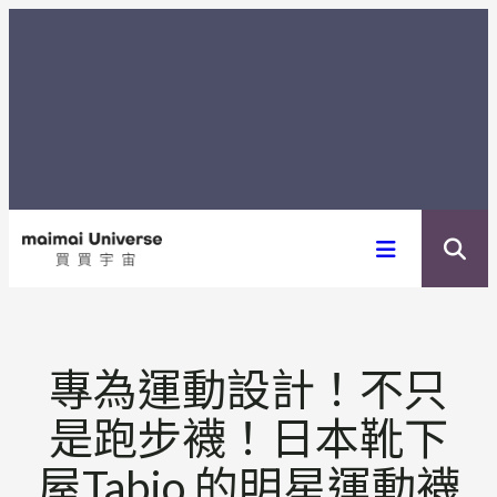
内
容
を
ス
キ
ッ
プ
專為運動設計！不只
是跑步襪！日本靴下
屋Tabio 的明星運動襪