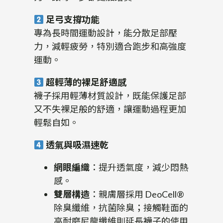
足弓支撐功能
專為長時間運動設計，能分散足部壓
力，減輕疲勞，特別適合跑步和高強度
運動。
超輕薄的裸足舒適感
襪子採用輕薄材質設計，既能保護足部
又不失裸足般的舒適，讓運動過程更加
輕鬆自如。
透氣與吸濕速乾
網眼編織
：提升透氣度，減少悶熱
感。
雙層構造
：親膚層採用 DeoCell®
除臭纖維，抗菌除臭；接觸鞋面的
高耐磨尼龍纖維則延長襪子的使用