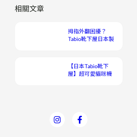
相關文章
拇指外翻困擾？
Tabio靴下屋日本製
拇指外翻支撐襪助
你輕鬆改善！
【日本Tabio靴下
屋】超可愛貓咪襪
子大集合！必買日
本製襪款推薦