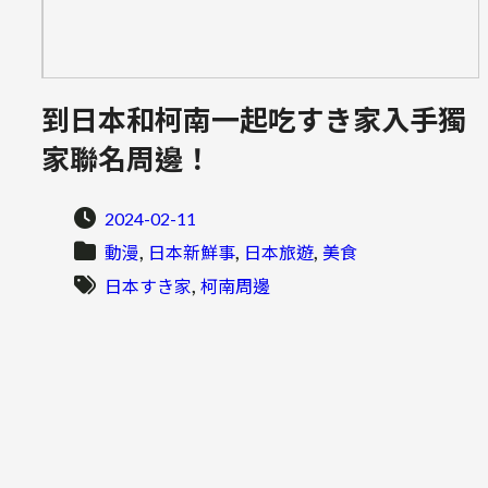
到日本和柯南一起吃すき家入手獨
家聯名周邊！
2024-02-11
, 
, 
, 
動漫
日本新鮮事
日本旅遊
美食
, 
日本すき家
柯南周邊