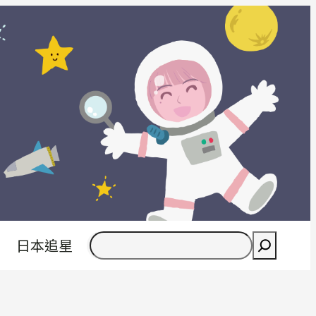
搜
日本追星
尋