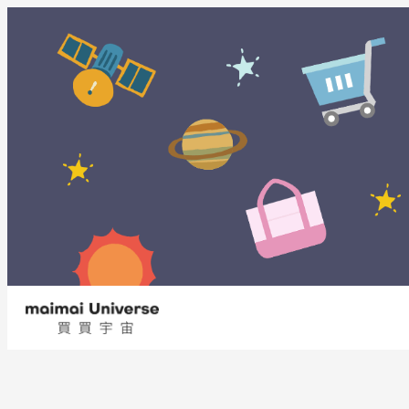
内
容
を
ス
キ
ッ
プ