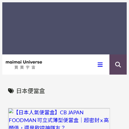
内
容
を
ス
キ
ッ
プ
日本便當盒