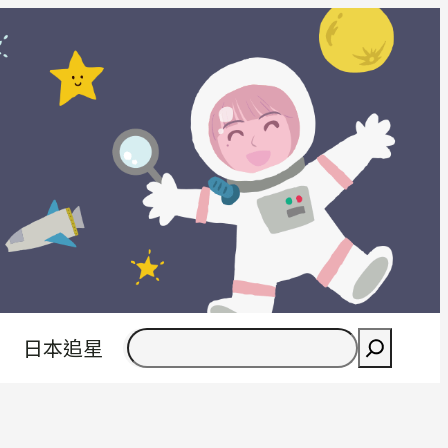
搜
日本追星
尋