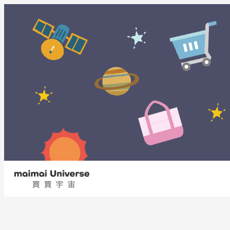
内
容
を
ス
キ
ッ
プ