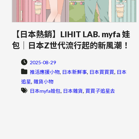
【日本熱銷】LIHIT LAB. myfa 娃
包｜日本Z世代流行起的新風潮！
2025-08-29
, 
, 
, 
推活應援小物
日本新鮮事
日本買買買
日本
, 
追星
雜貨小物
, 
, 
日本myfa娃包
日本雜貨
買買子追星去