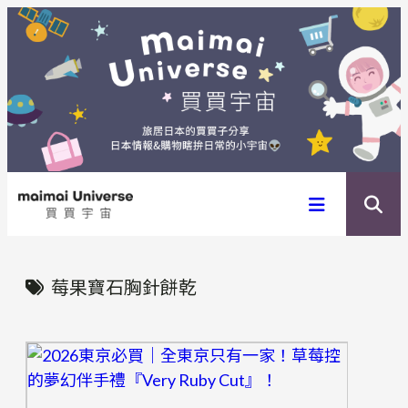
内
容
を
ス
キ
ッ
プ
莓果寶石胸針餅乾