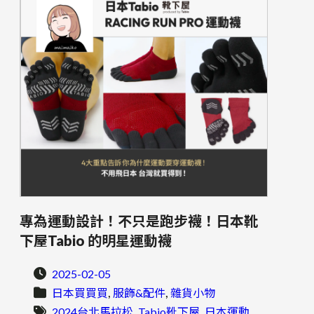
專為運動設計！不只是跑步襪！日本靴
下屋Tabio 的明星運動襪
2025-02-05
, 
, 
日本買買買
服飾&配件
雜貨小物
, 
, 
2024台北馬拉松
Tabio靴下屋
日本運動