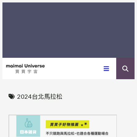
内
容
を
ス
キ
ッ
プ
2024台北馬拉松