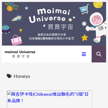
内
容
を
ス
キ
ッ
プ
Honeys