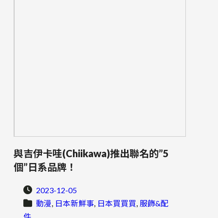
與吉伊卡哇(Chiikawa)推出聯名的”5
個”日系品牌！
2023-12-05
, 
, 
, 
動漫
日本新鮮事
日本買買買
服飾&配
件