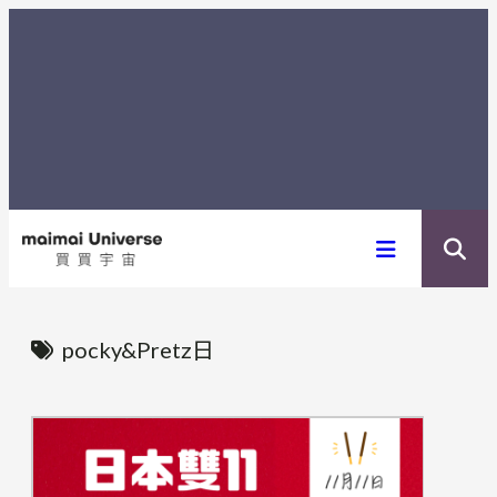
内
容
を
ス
キ
ッ
プ
pocky&Pretz日